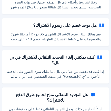
أنه بعد إلغاء التجديد التلقائي، ستبقى عضويتك الحالية كما هي، ولا
وفقا لشروط وأحكام باي بال المتفق عليها، في نهاية الفترة
يزال بإمكانك استخدامها حتى انتهاء صلاحيتها.
التجريبية، سيتم تجديد اشتراكك تلقائيًا بسعر 65 دولارًا لمدة شهر
واحد.
هل يوجد خصم على رسوم الاشتراك؟
نعم هنالك. تبلغ رسوم الاشتراك الشهري 65 دولارًا أمريكيًا شهريًا
والخصومات على خطط الاشتراك الطويلة. خصم 40٪ على خطة
الاشتراك السنوية (وفر 315 دولارًا) خصم 25٪ على خطة الاشتراك
نصف السنوية (وفر 100 دولار) خصم 15٪ على خطة الاشتراك ربع
السنوية (وفر 30 دولارًا) يرجى زيارة صفحة الاشتراك! لمزيد من
كيف يمكنني إلغاء التجديد التلقائي للاشتراك في بي
التفاصيل.
بال؟
إذا كنت قد دفعت من خلال بي بال، ما عليك سوى العثور على الدفعة
الأخيرة لـ "ForecastCity" في ملفك الشخصي على بي بال، ثم
إلغاء الدفعة المتكررة.
هل التجديد التلقائي متاح لجميع طرق الدفع
للاشتراك؟
آسفاً أنه ليس كذلك. يعمل التجديد التلقائي فقط على مدفوعات بي