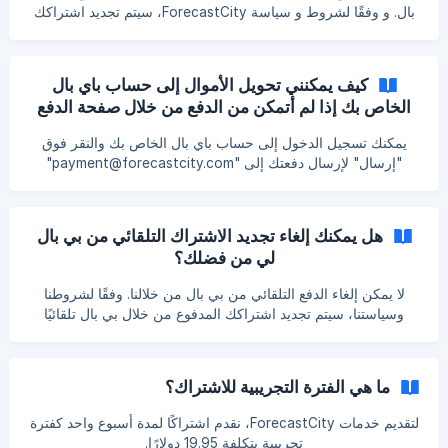
بال. و وفقًا لشروط و سياسة ForecastCity، سيتم تجديد اشتراكك
المدفوع من خلال بي بال تلقائيًا بنفس سعر الخصم.
كيف يمكنني تحويل الأموال إلى حساب باي بال
الخاص بك إذا لم أتمكن من الدفع من خلال صفحة الدفع
الخاصة بك؟
يمكنك تسجيل الدخول إلى حساب باي بال الخاص بك والنقر فوق
"إرسال" لإرسال دفعتك إلى "payment@forecastcity.com"
.مباشرة .يرجى ملاحظة أنه لتفعيل عضويتك المدفوعة، عليك إبلاغنا
برقم المعاملة الخاص بك والبريد الإلكتروني الخاص بك
هل يمكنك إلغاء تجديد الاشتراك التلقائي من بي بال
لي من فضلك؟
لا يمكن إلغاء الدفع التلقائي من بي بال من خلالنا. وفقًا لشروطنا
وسياستنا، سيتم تجديد اشتراكك المدفوع من خلال بي بال تلقائيًا
بسعر الخصم نفسه، إلا إذا ألغيته بنفسك. إذا قررت إلغاء الاشتراك،
يرجى تسجيل الدخول إلى ملفك الشخصي في بي بال وإلغاء التجديد.
ما هي الفترة التجريبية للاشتراك؟
لتقديم خدمات ForecastCity، نقدم اشتراكًا لمدة أسبوع واحد كفترة
تجريبية بتكلفة 19.95 دولارًا.