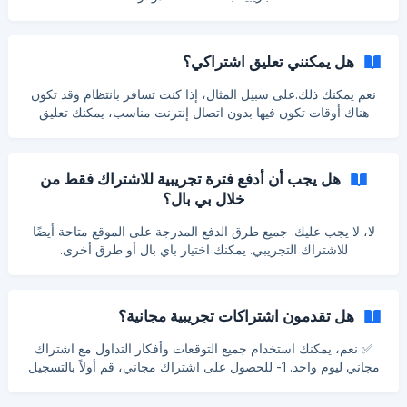
هل يمكنني تعليق اشتراكي؟
نعم يمكنك ذلك.على سبيل المثال، إذا كنت تسافر بانتظام وقد تكون
هناك أوقات تكون فيها بدون اتصال إنترنت مناسب، يمكنك تعليق
اشتراكك. للقيام بذلك فقط اتصل بنا.
هل يجب أن أدفع فترة تجريبية للاشتراك فقط من
خلال بي بال؟
لا، لا يجب عليك. جميع طرق الدفع المدرجة على الموقع متاحة أيضًا
للاشتراك التجريبي. يمكنك اختيار باي بال أو طرق أخرى.
هل تقدمون اشتراكات تجريبية مجانية؟
✅ نعم، يمكنك استخدام جميع التوقعات وأفكار التداول مع اشتراك
مجاني ليوم واحد. 1- للحصول على اشتراك مجاني، قم أولاً بالتسجيل
في ForecastCity باستخدام هذا الرابط: 👉
www.forecastcity.com/ar/user/register 2- ثم انقر على هذا