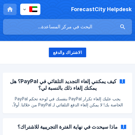
ForecastCity Helpdesk
الاشتراك والدفع
كيف يمكنني إلغاء التجديد التلقائي في PayPal؟ هل
يمكنك إلغاء ذلك بالنسبة لي؟
يجب عليك إلغاء تكرار PayPal بنفسك في لوحة تحكم PayPal
الخاصة بك! لا يمكن إلغاء الدفع التلقائي لـ PayPal من خلالنا. أولاً،
يجب أن تجد الدفعة الأخيرة المرسلة إلى "ForecastCity" في
صفحة نشاط PayPal الخاصة بك. ثم اضغط عليها لرؤية التفاصيل؛
وبعد ذلك، انقر فوق "إدارة التكرار" أو عبارة مشابهة. هناك، يمكنك
ماذا سيحدث في نهاية الفترة التجريبية للاشتراك؟
إلغاء أو إلغاء تنشيط الدفعة المتكررة للتجديد التلقائي. يرجى ملاحظة