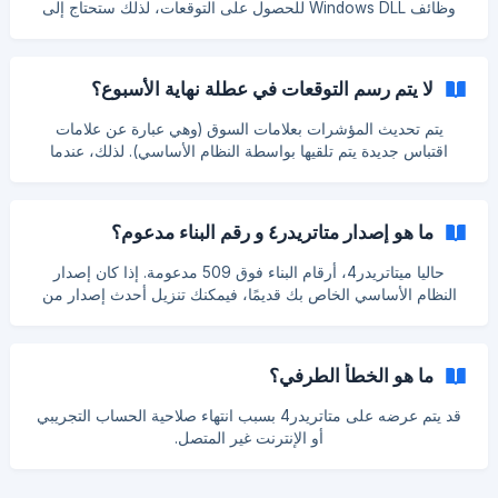
وظائف Windows DLL للحصول على التوقعات، لذلك ستحتاج إلى
Windows XP أو أعلى.
لا يتم رسم التوقعات في عطلة نهاية الأسبوع؟
يتم تحديث المؤشرات بعلامات السوق (وهي عبارة عن علامات
اقتباس جديدة يتم تلقيها بواسطة النظام الأساسي). لذلك، عندما
يكون السوق مغلقًا خلال عطلات نهاية الأسبوع، لا يتم تلقي أي علامة
واردة جديدة، يجب عليك تحديث المخطط يدويًا عن طريق تحديد
تحديث عند النقر بزر الماوس الأيمن على المخطط المطلوب. وفي
ما هو إصدار متاتریدر٤ و رقم البناء مدعوم؟
الوقت نفسه، يمكنك إغلاق المنصة وتشغيلها مرة أخرى أو إعادة
تحميل الملف الشخصي الحالي.
حاليا ميتاتريدر4، أرقام البناء فوق 509 مدعومة. إذا كان إصدار
النظام الأساسي الخاص بك قديمًا، فيمكنك تنزيل أحدث إصدار من
خلال موقع الوسيط الخاص بك. يقع بناء النظام الأساسي في عنصر
حول قائمة التعليمات.
ما هو الخطأ الطرفي؟
قد يتم عرضه على متاتریدر4 بسبب انتهاء صلاحية الحساب التجريبي
أو الإنترنت غير المتصل.