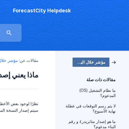
ForecastCity Helpdesk
مقالات عن:
مؤشر خلال 
مؤشر خلال الیوم
ماذا يعني إصدار ta
مقالات ذات صلة
ما نظام التشغيل (OS)
المدعوم؟
لا يتم رسم التوقعات في عطلة
سيتم إصدار النسخة الم
نهاية الأسبوع؟
ما هو إصدار متاتریدر٤ و رقم
البناء مدعوم؟