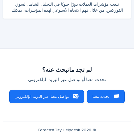
USDTRY :انقرهنا لعرض أحدث توقعات فوركس الأسبوعية
تلعب مؤشرات العملات دورًا حيويًا في التحليل الشامل لسوق
https://www.forecastcity.com/en/forecasts/Forex/weekly
الفوركس. من خلال فهم الاتجاه الأسبوعي لهذه المؤشرات، يمكنك
قياس القوة النسبية للعملات وتحديد أفضل الأزواج للتداول. تتوفر
التوقعات الأسبوعية لهذه المؤشرات على موقعنا الإلكتروني: رابط
لصفحة توقعات مؤشرات العملات الأسبوعية في ForecastCity
لعرض رسوم بيانية لمؤشرات العملات في برنامج ميتاتريدر
(MT4/MT5)، يجب عليك التأكد من أن وسيطك يدعم هذه الرموز.
فيما يلي نشرح الخطوات والحلول الممكنة: **التحقق من
لم تجد ماتبحث عنه؟
تحدث معنا أو تواصل عبر البريد الإلكتروني
تحدث معنا
تواصل معنا عبر البريد الإلكتروني
© 2026 ForecastCity Helpdesk