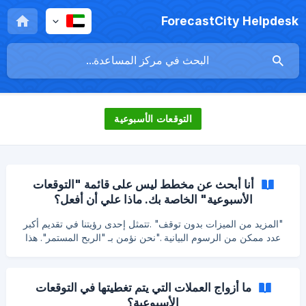
ForecastCity Helpdesk
التوقعات الأسبوعية
أنا أبحث عن مخطط ليس على قائمة "التوقعات
الأسبوعية" الخاصة بك. ماذا علي أن أفعل؟
"المزيد من الميزات بدون توقف" .تتمثل إحدى رؤيتنا في تقديم أكبر
عدد ممكن من الرسوم البيانية ."نحن نؤمن بـ "الربح المستمر". هذا
يعني أن "المزيد من الرسوم البيانية = المزيد من الربح" و "المزيد
من الرسوم البيانية = مخاطر أقل .لذا، إذا كنت تبحث عن توقعات غير
مدرجة في قائمة "التوقعات الأسبوعية"، يمكنك إرسال طلب إلينا
ما أزواج العملات التي يتم تغطيتها في التوقعات
لإضافتها .أيضا، الأولوية هي مع الرسوم البيانية الأكثر طلبا والمفضلة
الأسبوعية؟