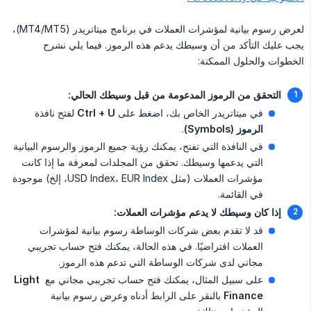
لعرض رسوم بيانية لمؤشرات العملات في برنامج ميتاتريدر (MT4/MT5)،
يجب عليك التأكد من أن وسيطك يدعم هذه الرموز. فيما يلي نشرح
الخطوات والحلول الممكنة:
التحقق من الرموز المدعومة من قبل وسيطك الحالي:
في ميتاتريدر الخاص بك، اضغط على
Ctrl + U
لفتح نافذة
الرموز (Symbols)
.
في النافذة التي تفتح، يمكنك رؤية جميع الرموز والرسوم البيانية
التي يدعمها وسيطك. تحقق من المجلدات لمعرفة ما إذا كانت
مؤشرات العملات (مثل USD Index، EUR Index، إلخ) موجودة
في القائمة.
إذا كان وسيطك لا يدعم مؤشرات العملات:
قد لا تقدم بعض شركات الوساطة رسوم بيانية لمؤشرات
العملات افتراضيًا. في هذه الحالة، يمكنك فتح حساب تجريبي
مجاني لدى شركات الوساطة التي تدعم هذه الرموز.
على سبيل المثال، يمكنك فتح حساب تجريبي مجاني مع
Light 
Finance
بالنقر على الرابط أدناه وعرض رسوم بيانية