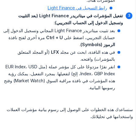
المؤشرات هناك:
رابط التسجيل في Light Finance
تفعيل المؤشرات في ميتاتريدر Light Finance (بعد التثبيت 
وتسجيل الدخول إلى الحساب التجريبي):
بعد تثبيت ميتاتريدر Light Finance المجاني وتسجيل الدخول إلى
حسابك التجريبي، اضغط على
Ctrl + U
مرة أخرى لفتح نافذة
الرموز (Symbols)
.
في هذه النافذة، ابحث عن مجلد
LFX
(أو المجلد المتعلق
بالمؤشرات) وافتحه.
انقر نقرًا مزدوجًا على كل مؤشر عملة (مثل EUR Index، USD
Index، GBP Index، إلخ) لتفعيلها. بمجرد التفعيل، يمكنك رؤية
هذه المؤشرات في نافذة مراقبة السوق (Market Watch) وفتح
رسومها البيانية.
ستساعدك هذه الخطوات على الوصول إلى رسوم بيانية مؤشرات العملات
واستخدامها في تحليلاتك.