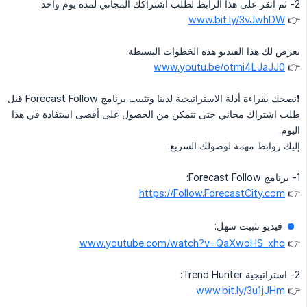
2- ثم انقر على هذا الرابط لطلب اشتراكك المجاني لمدة يوم واحد:
www.bit.ly/3vJwhDW
👉
يعرض لك هذا الفيديو هذه الخطوات البسيطة:
www.youtu.be/otmi4LJaJJ0
👉
❗️نصحك بقراءة أدلة الاستراتيجية لدينا وتثبيت برنامج Forecast Follow قبل
طلب اشتراك مجاني حتى تتمكن من الحصول على أقصى استفادة في هذا
اليوم.
إليك روابط مهمة لوصولك السريع:
1- برنامج Forecast Follow:
https://Follow.ForecastCity.com
👉
فيديو تثبيت سهل:
www.youtube.com/watch?v=QaXwoHS_xho
👉
2- استراتيجية Trend Hunter:
www.bit.ly/3u1jJHm
👉