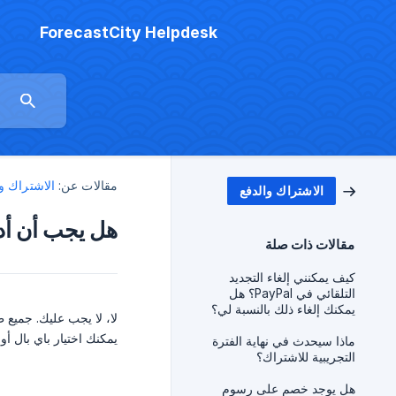
ForecastCity Helpdesk
مقالات عن:
الاشتراك و
الاشتراك والدفع
هل يجب أن أدف
مقالات ذات صلة
كيف يمكنني إلغاء التجديد
التلقائي في PayPal؟ هل
يمكنك إلغاء ذلك بالنسبة لي؟
لا، لا يجب عليك. جميع ط
يمكنك اختيار باي بال أ
ماذا سيحدث في نهاية الفترة
التجريبية للاشتراك؟
هل يوجد خصم على رسوم