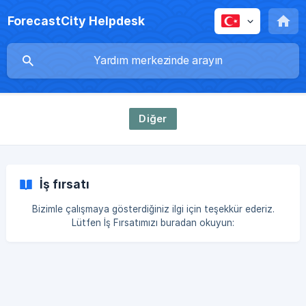
ForecastCity Helpdesk
Diğer
İş fırsatı
Bizimle çalışmaya gösterdiğiniz ilgi için teşekkür ederiz.
Lütfen İş Fırsatımızı buradan okuyun:
https://www.forecastcity.com/tr/node/4327 Ve özgeçmişini
Job@ForecastCity.com adresine gönderin