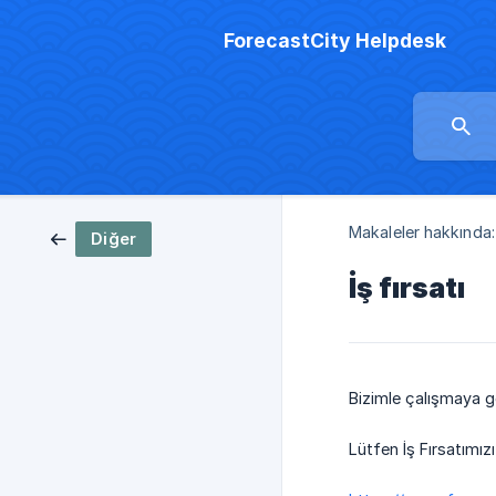
ForecastCity Helpdesk
Makaleler hakkında:
Diğer
İş fırsatı
Bizimle çalışmaya gö
Lütfen İş Fırsatımı