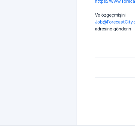
https://www.foreca
Ve özgeçmişini
Job@ForecastCity
adresine gönderin