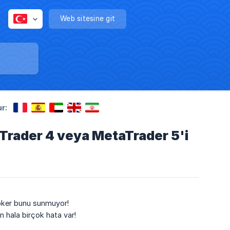
Web sitesine git
r:
aTrader 4 veya MetaTrader 5'i
roker bunu sunmuyor!
n hala birçok hata var!