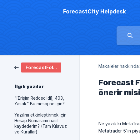
ForecastCity Helpdesk
Makaleler hakkında:
ForecastFollow yazılımı
Forecast F
İlgili yazılar
önerir mis
"[Erişim Reddedildi]; 403,
Yasak." Bu mesaj ne için?
Yazılımı etkinleştirmek için
Hesap Numaramı nasıl
Ne yazık ki MetaTra
kaydederim? (Tam Kılavuz
Metatrader 5'in piy
ve Kurallar)