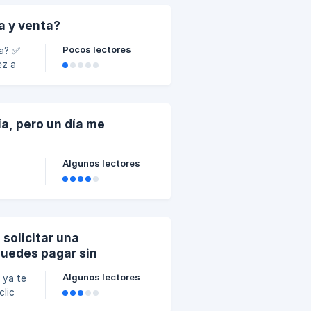
a y venta?
Pocos lectores
? ✅
mentas
ía, pero un día me
ando
Algunos lectores
álisis
ente
solicitar una
puedes pagar sin
Algunos lectores
i ya te