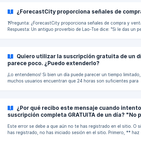
enlace para solicitar tu suscripción gratuita de un día: 👉
www.bit.ly/47DAS7W Este video te muestra estos sencillos pasos: 👉
¿ForecastCity proporciona señales de compr
https://youtu.be/otmi4LJaJJ0 ❗️Te aconsejamos que leas nuestras
guías de estrategia e instales el so
❓Pregunta: ¿ForecastCity proporciona señales de compra y venta
Respuesta: Un antiguo proverbio de Lao-Tse dice: "Si le das un pez a
un hombre, lo alimentas por un día. Si le enseñas a pescar, lo ali
para toda la vida". Nuestra filosofía en "ForecastCity" se basa en este
mismo principio. Proporcionar "señales de trading" es como dar un pez;
es una solución temporal que lo mantiene dependiente. 👎 | **En
Quiero utilizar la suscripción gratuita de un d
contraste, nuestro objetivo es "enseñarle a pescar" proporcion
parece poco. ¿Puedo extenderlo?
¡Lo entendemos! Si bien un día puede parecer un tiempo limitado,
muchos usuarios encuentran que 24 horas son suficientes para
descubrir valiosas oportunidades de trading utilizando nuestro an
técnico impulsado por IA. La alta calidad de los análisis técnicos y las
ideas de trading proporcionadas por la IA 4CastMachine es evid
en unas pocas horas, lo que demuestra su eficacia como una
¿Por qué recibo este mensaje cuando intento 
herramienta confiable para los traders. Si desea más tiempo después
suscripción completa GRATUITA de un día? "No 
de la prueba gratuita: Pón
seleccionar un métod
Este error se debe a que aún no te has registrado en el sitio. O s
has registrado, no has iniciado sesión en el sitio. Primero, ** haz clic
aquí para registrarte ** o ** inicia sesión aquí ** si ya te has