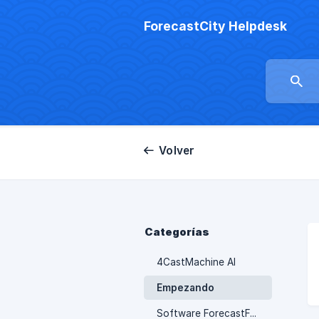
ForecastCity Helpdesk
Volver
Categorías
4CastMachine AI
Empezando
Software ForecastFollow