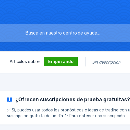
Empezando
Artículos sobre:
Sin descripción
¿Ofrecen suscripciones de prueba gratuitas?
✅ Sí, puedes usar todos los pronósticos e ideas de trading con 
suscripción gratuita de un día. 1- Para obtener una suscripción
gratuita, primero regístrate en ForecastCity con este enlace: 👉
www.forecastcity.com/es/user/register 2- Luego haz clic en este