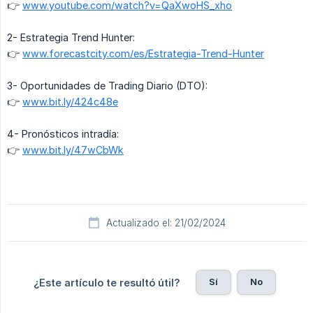
👉
www.youtube.com/watch?v=QaXwoHS_xho
2- Estrategia Trend Hunter:
👉
www.forecastcity.com/es/Estrategia-Trend-Hunter
3- Oportunidades de Trading Diario (DTO):
👉
www.bit.ly/424c48e
4- Pronósticos intradía:
👉
www.bit.ly/47wCbWk
Actualizado el: 21/02/2024
Sí
No
¿Este artículo te resultó útil?