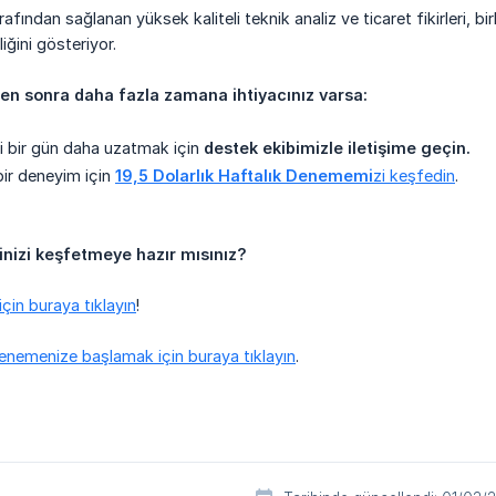
ından sağlanan yüksek kaliteli teknik analiz ve ticaret fikirleri, bir
liğini gösteriyor.
n sonra daha fazla zamana ihtiyacınız varsa:
 bir gün daha uzatmak için
destek ekibimizle iletişime geçin.
ir deneyim için
19,5 Dolarlık Haftalık Denememi
zi keşfedin
.
inizi keşfetmeye hazır mısınız?
çin buraya tıklayın
!
enemenize başlamak için buraya tıklayın
.