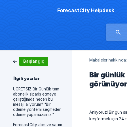
ForecastCity Helpdesk
Makaleler hakkında:
Başlangıç
Bir günlük
İlgili yazılar
görünüyor.
ÜCRETSİZ Bir Günlük tam
abonelik sipariş etmeye
çalıştığımda neden bu
mesajı alıyorum? "Bir
ödeme yöntemi seçmeden
Anlıyoruz! Bir gün sı
ödeme yapamazsınız."
keşfetmek için 24 sa
ForecastCity alım ve satım