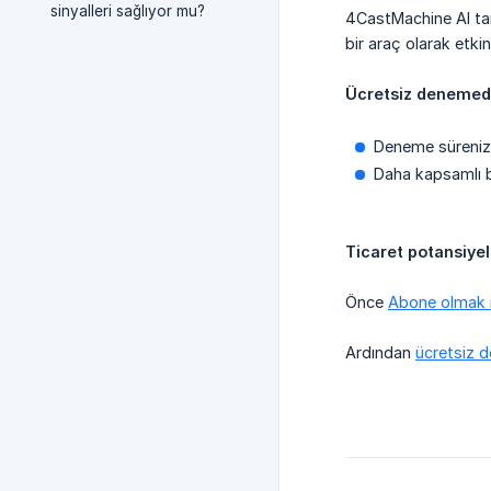
sinyalleri sağlıyor mu?
4CastMachine AI taraf
bir araç olarak etkin
Ücretsiz denemede
Deneme sürenizi
Daha kapsamlı b
Ticaret potansiyel
Önce
Abone olmak i
Ardından
ücretsiz d