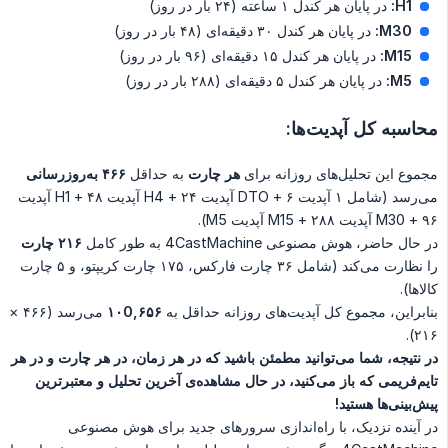
H1:
در پایان هر کندل ۱ ساعته (۲۴ بار در روز)
M30:
در پایان هر کندل ۳۰ دقیقه‌ای (۴۸ بار در روز)
M15:
در پایان هر کندل ۱۵ دقیقه‌ای (۹۶ بار در روز)
M5:
در پایان هر کندل ۵ دقیقه‌ای (۲۸۸ بار در روز)
محاسبه کل آپدیت‌ها:
مجموع این تحلیل‌های روزانه برای
هر چارت
به حداقل
۴۶۶ به‌روزرسانی
می‌رسد (شامل ۱ آپدیت DTO + ۶ آپدیت H4 + ۲۴ آپدیت H1 + ۴۸ آپدیت
M30 + ۹۶ آپدیت M15 + ۲۸۸ آپدیت M5).
در حال حاضر، هوش مصنوعی 4CastMachine به طور کامل
۲۱۶ چارت
را نظارت می‌کند (شامل ۳۶ چارت فارکس، ۱۷۵ چارت کریپتو، و ۵ چارت
کالاها).
بنابراین، مجموع کل آپدیت‌های روزانه حداقل به
۱۰0,۶۵۶
می‌رسد (۴۶۶ ×
۲۱۶).
در نتیجه، شما می‌توانید مطمئن باشید که در هر زمان، در هر چارت و در هر 
تایم‌فریمی که باز می‌کنید، در حال مشاهده‌ی آخرین تحلیل و معتبرترین 
پیش‌بینی‌ها هستید!
در آینده نزدیک، با راه‌اندازی سرورهای جدید برای هوش مصنوعی