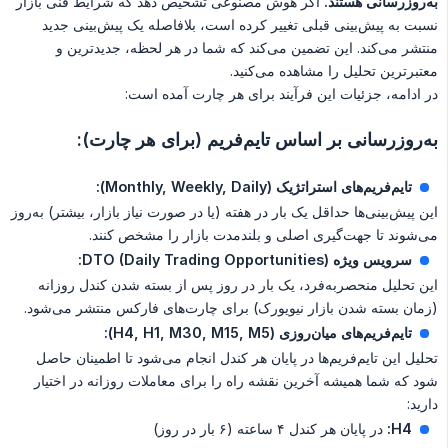
به‌روزرسانی هستند.
اگر هوش مصنوعی تشخیص دهد که شرایط فنی بازار
نسبت به پیش‌بینی قبلی تغییر کرده است، بلافاصله یک پیش‌بینی جدید
منتشر می‌کند. این تضمین می‌کند که شما در هر لحظه، جدیدترین و
معتبرترین تحلیل را مشاهده می‌کنید.
در ادامه، جزئیات این فرآیند برای هر چارت آمده است:
به‌روزرسانی بر اساس تایم‌فریم (برای هر چارت):
تایم‌فریم‌های استراتژیک (Monthly, Weekly, Daily):
این پیش‌بینی‌ها حداقل یک بار در هفته (یا در صورت نیاز بازار، بیشتر) به‌روز
می‌شوند تا جهت‌گیری اصلی و بلندمدت بازار را مشخص کنند.
سرویس ویژه DTO (Daily Trading Opportunities):
این تحلیل منحصربه‌فرد، یک بار در روز پس از بسته شدن کندل روزانه
(زمان بسته شدن بازار نیویورک) برای چارت‌های فارکس منتشر می‌شود.
تایم‌فریم‌های میان‌روزی (H4, H1, M30, M15, M5):
تحلیل این تایم‌فریم‌ها در پایان هر کندل انجام می‌شود تا اطمینان حاصل
شود که شما همیشه آخرین نقشه راه را برای معاملات روزانه در اختیار
دارید:
H4:
در پایان هر کندل ۴ ساعته (۶ بار در روز)