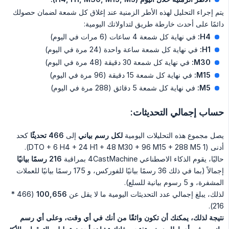
يتم إجراء التحليل لهذه الأطر الزمنية عند إغلاق كل شمعة لضمان حصولك
دائمًا على أحدث خارطة طريق لتداولاتك اليومية:
H4:
في نهاية كل شمعة 4 ساعات (6 مرات في اليوم)
H1:
في نهاية كل شمعة ساعة واحدة (24 مرة في اليوم)
M30:
في نهاية كل شمعة 30 دقيقة (48 مرة في اليوم)
M15:
في نهاية كل شمعة 15 دقيقة (96 مرة في اليوم)
M5:
في نهاية كل شمعة 5 دقائق (288 مرة في اليوم)
حساب إجمالي التحديثات:
يصل مجموع هذه التحليلات اليومية
لكل رسم بياني
إلى
466 تحديثًا
كحد
أدنى (1 DTO + 6 H4 + 24 H1 + 48 M30 + 96 M15 + 288 M5).
حاليًا، يقوم الذكاء الاصطناعي 4CastMachine بمراقبة
216 رسمًا بيانيًا
إجمالاً (بما في ذلك 36 رسمًا بيانيًا للفوركس، و 175 رسمًا بيانيًا للعملات
المشفرة، و 5 رسوم بيانية للسلع).
لذلك، يبلغ إجمالي عدد التحديثات اليومية ما لا يقل عن
100,656
(466 *
216).
نتيجة لذلك، يمكنك أن تكون واثقًا من أنك في أي وقت، وعلى أي رسم 