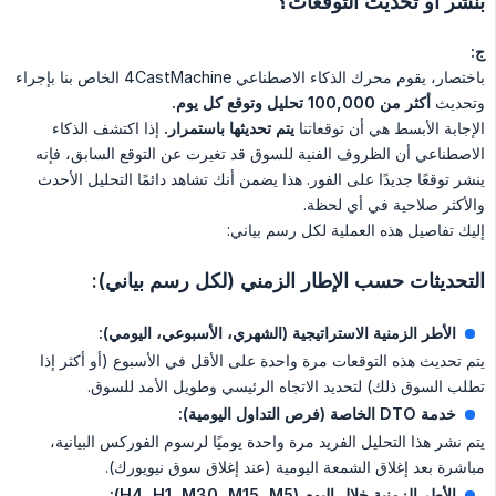
بنشر أو تحديث التوقعات؟
ج:
باختصار، يقوم محرك الذكاء الاصطناعي 4CastMachine الخاص بنا بإجراء
وتحديث
أكثر من 100,000 تحليل وتوقع كل يوم.
الإجابة الأبسط هي أن توقعاتنا
يتم تحديثها باستمرار.
إذا اكتشف الذكاء
الاصطناعي أن الظروف الفنية للسوق قد تغيرت عن التوقع السابق، فإنه
ينشر توقعًا جديدًا على الفور. هذا يضمن أنك تشاهد دائمًا التحليل الأحدث
والأكثر صلاحية في أي لحظة.
إليك تفاصيل هذه العملية لكل رسم بياني:
التحديثات حسب الإطار الزمني (لكل رسم بياني):
الأطر الزمنية الاستراتيجية (الشهري، الأسبوعي، اليومي):
يتم تحديث هذه التوقعات مرة واحدة على الأقل في الأسبوع (أو أكثر إذا
تطلب السوق ذلك) لتحديد الاتجاه الرئيسي وطويل الأمد للسوق.
خدمة DTO الخاصة (فرص التداول اليومية):
يتم نشر هذا التحليل الفريد مرة واحدة يوميًا لرسوم الفوركس البيانية،
مباشرة بعد إغلاق الشمعة اليومية (عند إغلاق سوق نيويورك).
الأطر الزمنية خلال اليوم (H4, H1, M30, M15, M5):