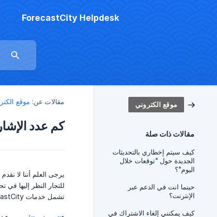
ForecastCity Helpdesk
مقالات عن:
موقع الكتر
موقع الكتروني
كم عدد الإشار
مقالات ذات صلة
كيف سيتم إخطاري بالتحديثات
الجديدة حول "توقعات خلال
الیوم"؟
يرجى العلم أننا لا نقد
للتجار النظر إليها في تحل
حينما انت في الدعم عبر
الإنترنت؟
تشمل خدمات ForecastCity ما يلي:
كيف يمكنني إلغاء الاشتراك في