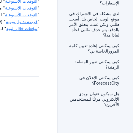
"
التوقعات الأسبوعية
" لـ 36 زوج الع
الإشعارات؟
"
التوقعات الأسبوعية
" مقابل 
لدي مشكلة في الاشتراك في
"
التوقعات الأسبوعية
" ل
موقع الويب الخاص بك. أسجل
"
فرصة تداول يومية
" (DTO) لـ 28 زوجًا من أزواج العملات.
طلبي ولكن عندما يتعلق الأمر
"
توقعات خلال الیوم
" لـ 9 أزواج العملات
بالدفع، يتم حذف طلبي فجأة.
لماذا هذا؟
كيف يمكنني إعادة تعيين كلمة
المرورالخاصة بي؟
كيف يمكنني تغيير المنطقة
الزمنية؟
كيف يمكنني الإعلان في
ForecastCity؟
هل سيكون عنوان بريدي
الإلكتروني مرئيًا للمستخدمين
الآخرين؟